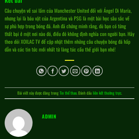
Kết bài
Câu chuyện về sai lầm của Manchester United đối với Ángel Di María,
nhưng lại là báu vật của Argentina và PSG là một bài học sâu sắc về
sự phù hợp trong bóng đá. Anh đã chứng minh rằng, dù bạn có từng
thất bại ở một nơi nào đó, điều đó không định nghĩa con người bạn. Hãy
theo dõi XOILAC TV để cập nhật thêm những câu chuyện bóng đá hấp
dẫn và các tin tức mới nhất từ làng túc cầu thế giới bạn nhé!
Bài viết này được đăng trong
Tin thể thao
. Đánh dấu
liên kết thường trực
.
ADMIN