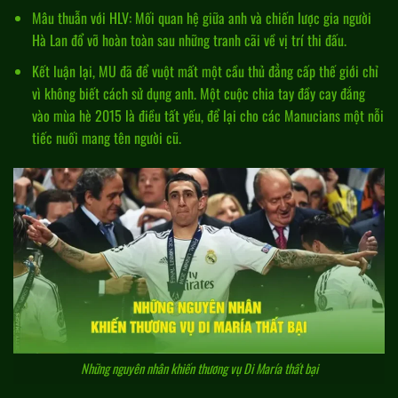
Mâu thuẫn với HLV: Mối quan hệ giữa anh và chiến lược gia người
Hà Lan đổ vỡ hoàn toàn sau những tranh cãi về vị trí thi đấu.
Kết luận lại, MU đã để vuột mất một cầu thủ đẳng cấp thế giới chỉ
vì không biết cách sử dụng anh. Một cuộc chia tay đầy cay đắng
vào mùa hè 2015 là điều tất yếu, để lại cho các Manucians một nỗi
tiếc nuối mang tên người cũ.
Những nguyên nhân khiến thương vụ Di María thất bại