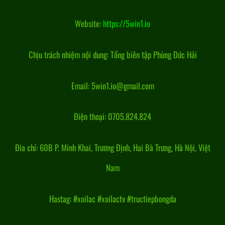
Website:
https://5win1.io
Chịu trách nhiệm nội dung: Tổng biên tập Phùng Đức Hải
Email:
5win1.io@gmail.com
Điện thoại: 0705.824.824
Đia chỉ: 60B P. Minh Khai, Trương Định, Hai Bà Trưng, Hà Nội, Việt
Nam
Hastag: #xoilac #xoilactv #tructiepbongda