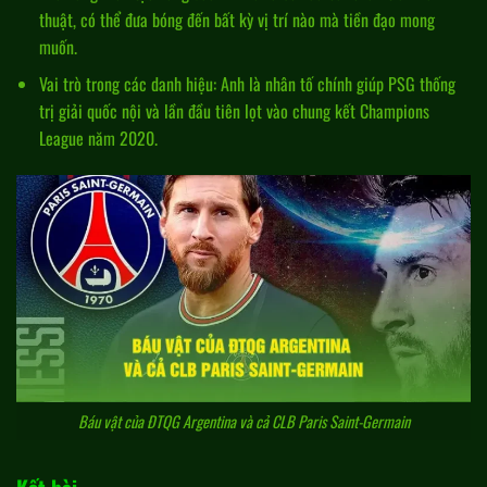
thuật, có thể đưa bóng đến bất kỳ vị trí nào mà tiền đạo mong
muốn.
Vai trò trong các danh hiệu: Anh là nhân tố chính giúp PSG thống
trị giải quốc nội và lần đầu tiên lọt vào chung kết Champions
League năm 2020.
Báu vật của ĐTQG Argentina và cả CLB Paris Saint-Germain