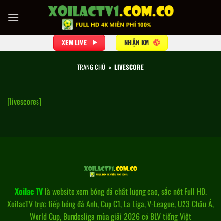
Bỏ
qua
nội
dung
XEM LIVE
NHẬN KM
TRANG CHỦ
»
LIVESCORE
[livescores]
Xoilac TV
là website xem bóng đá chất lượng cao, sắc nét Full HD.
XoilacTV trực tiếp bóng đá Anh, Cup C1, La Liga, V-League, U23 Châu Á,
World Cup, Bundesliga mùa giải 2026 có BLV tiếng Việt